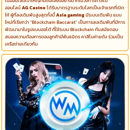
โนออนไลน์เจ้าใหญ่ที่มีชื่อเสียงอย่างมากในวงการคาสิโน
ออนไลน์
AG Casino
ได้รับมาตรฐานระดับโลกเป็นเจ้าแรกที่เปิด
ให้ ผู้ที่ลงเดิมพันสูงสุดทั้งนี้
Asia gaming
มีระบบเดิมพัน แบบ
ใหม่ที่เรียกว่า “Blockchain Baccarat” เป็นการลงเดิมพันที่มีการ
พัฒนามาในรูปแบบออโต้ ที่ใช้ระบบ Blockchain ทันสมัยตอบ
สนองความต้องการของลูกค้ามีพันธมิตร คาสิโนค่ายดัง ร่วมเป็น
เครือข่ายเดียวกัน