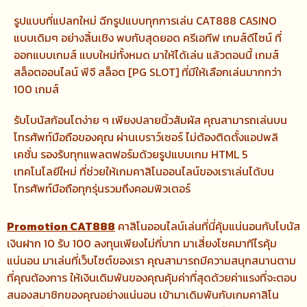
รูปแบบที่แปลกใหม่ ฉีกรูปแบบทุกการเล่น CAT888 CASINO
แบบเดิมๆ อย่างสิ้นเชิง พบกับสุดยอด ครีเอทีฟ เกมส์ดีไซน์ ที่
ออกแบบเกมส์ แบบใหม่ทั้งหมด มาให้ได้เล่น แล้วตอนนี้ เกมส์
สล็อตออนไลน์ พีจี สล็อต [PG SLOT] ที่มีให้เลือกเล่นมากกว่า
100 เกมส์
รับโบนัสก้อนโตง่าย ๆ เพียงปลายนิ้วสัมผัส คุณสามารถเล่นบน
โทรศัพท์มือถือของคุณ ผ่านเบราว์เซอร์ ไม่ต้องติดตั้งแอปพลิ
เคชั่น รองรับทุกแพลตฟอร์มด้วยรูปแบบเกม HTML 5
เทคโนโลยีใหม่ ที่ช่วยให้เกมคาสิโนออนไลน์ของเราเล่นได้บน
โทรศัพท์มือถือทุกรุ่นรวมถึงคอมพิวเตอร์
Promotion CAT888
คาสิโนออนไลน์เล่นที่นี่คุ้มแน่นอนกับโบนัส
เงินฝาก 10 รับ 100 ลงทุนเพียงไม่กี่บาท มาเสี่ยงโชคมาทีไรคุ้ม
แน่นอน มาเล่นที่เว็บไซต์ของเรา คุณสามารถมีความสนุกสนานตาม
ที่คุณต้องการ ให้เงินเดิมพันของคุณคุ้มค่าที่สุดด้วยค่าแรงที่จะตอบ
สนองสมาชิกของคุณอย่างแน่นอน เข้ามาเดิมพันกับเกมคาสิโน