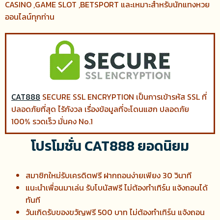
CASINO ,GAME SLOT ,BETSPORT และเหมาะสำหรับนักแทงหวย
ออนไลน์ทุกท่าน
CAT888
SECURE SSL ENCRYPTION เป็นการเข้ารหัส SSL ที่
ปลอดภัยที่สุด ไร้กังวล เรื่องข้อมูลที่จะโดนแฮก ปลอดภัย
100% รวดเร็ว มั่นคง No.1
โปรโมชั่น CAT888 ยอดนิยม
สมาชิกใหม่รับเครดิตฟรี ฝากถอนง่ายเพียง 30 วินาที
แนะนำเพื่อนมาเล่น รับโบนัสฟรี ไม่ต้องทำเทิร์น แจ้งถอนได้
ทันที
วันเกิดรับของขวัญฟรี 500 บาท ไม่ต้องทำเทิร์น แจ้งถอน