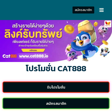
สมัครสมาชิก
โปรโมชั่น CAT888
รับโปรโมชั่น
สมัครสมาชิก