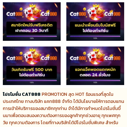
โปรโมชั่น CAT888
PROMOTION สุด HOT ร้อนแรงที่สุดใน
ประเทศไทย ทางบริษัท แคท888 จำกัด ได้มีนโยบายให้การตอบแทน
การเข้าให้บริการของสมาชิกทุกท่าน จำได้มีการกำหนดโปรโมชั่นขึ้
นมาเพื่อตอบสนองความต้องการของลูกค้าทุกช่วงอายุ ทุกเพศทุก
วัย ทุกความต้องการ โดยที่ทางบริษัทได้มีโปรโมชั่นพิเศษ สำหรับ