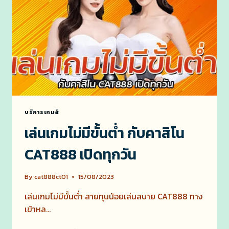
ไม่มี
ขั้น
ต่ำ
บริการเกมส์
เล่นเกมไม่มีขั้นต่ำ กับคาสิโน
CAT888 เปิดทุกวัน
By
cat888ct01
15/08/2023
เล่นเกมไม่มีขั้นต่ำ สายทุนน้อยเล่นสบาย CAT888 ทาง
เข้าหล…
เล่น