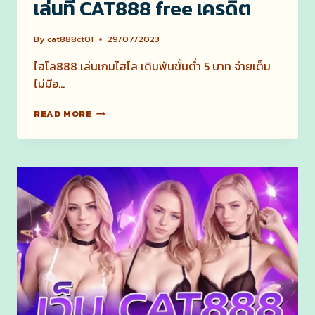
เล่นที่ CAT888 free เครดิต
By
cat888ct01
29/07/2023
ไฮโล888 เล่นเกมไฮโล เดิมพันขั้นต่ำ 5 บาท จ่ายเต็ม
ไม่มีอ…
ไฮโล888
READ MORE
เกม
เดิม
พัน
สุด
ฮิต
เล่น
ที่
CAT888
FREE
เครดิต