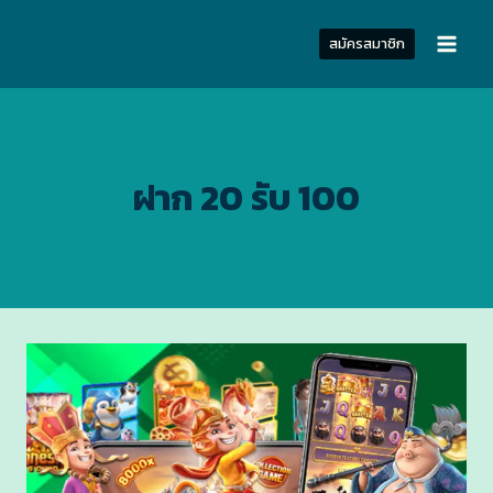
Skip
to
สมัครสมาชิก
content
ฝาก 20 รับ 100