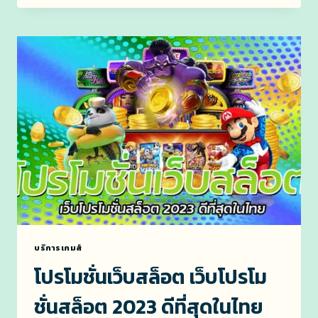
มือ
ถือ
CAT888
เล่น
สล็อต
อัพเดท
ใหม่
ล่าสุด
บริการเกมส์
โปรโมชั่นเว็บสล็อต เว็บโปรโม
ชั่นสล็อต 2023 ดีที่สุดในไทย