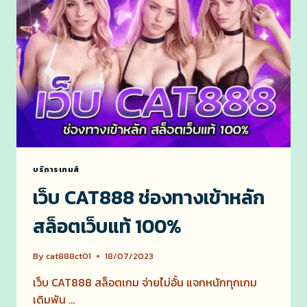
ที่
CAT888
FREE
เครดิต
บริการเกมส์
เว็บ CAT888 ช่องทางเข้าหลัก
สล็อตเว็บแท้ 100%
By
cat888ct01
18/07/2023
เว็บ CAT888 สล็อตเกม จ่ายไ่ม่อั้น แจกหนักทุกเกม
เดิมพัน …