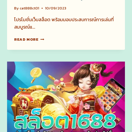
By
cat888ct01
10/09/2023
โปรโมชั่นเว็บสล็อต พร้อมมอบประสบการณ์การเล่นที่
สมบูรณ์แ…
โปร
READ MORE
โม
ชั่น
เว็บ
สล็อต
เว็บ
โปร
โม
ชั่น
สล็อต
2023
ดี
ที่สุด
ใน
ไทย