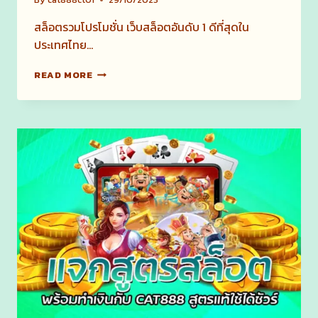
สล็อตรวมโปรโมชั่น เว็บสล็อตอันดับ 1 ดีที่สุดใน
ประเทศไทย…
สล็อต
READ MORE
รวม
โปร
โม
ชั่น
CAT888
เลือก
รับ
ได้
ไม่
อั้น