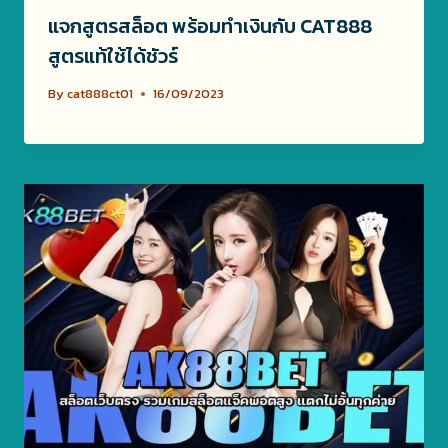
แจกสูตรสล็อต พร้อมทำเงินกับ CAT888
สูตรแท้ใช้ได้ชัวร์
By
cat888ct01
16/09/2023