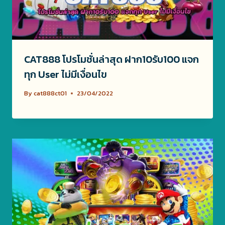
CAT888 โปรโมชั่นล่าสุด ฝาก10รับ100 แจก
ทุก User ไม่มีเงื่อนไข
By
cat888ct01
23/04/2022