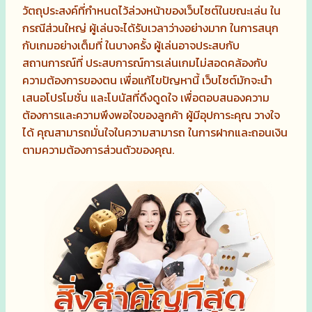
วัตถุประสงค์ที่กำหนดไว้ล่วงหน้าของเว็บไซต์ในขณะเล่น ใน
กรณีส่วนใหญ่ ผู้เล่นจะได้รับเวลาว่างอย่างมาก ในการสนุก
กับเกมอย่างเต็มที่ ในบางครั้ง ผู้เล่นอาจประสบกับ
สถานการณ์ที่ ประสบการณ์การเล่นเกมไม่สอดคล้องกับ
ความต้องการของตน เพื่อแก้ไขปัญหานี้ เว็บไซต์มักจะนำ
เสนอโปรโมชั่น และโบนัสที่ดึงดูดใจ เพื่อตอบสนองความ
ต้องการและความพึงพอใจของลูกค้า ผู้มีอุปการะคุณ วางใจ
ได้ คุณสามารถมั่นใจในความสามารถ ในการฝากและถอนเงิน
ตามความต้องการส่วนตัวของคุณ.