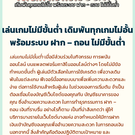
เล่นเกมไม่มีขั้นต่ำ เดิมพันทุกเกมไม่อั้น
พร้อมระบบ ฝาก – ถอน ไม่มีขั้นต่ำ
เล่นเกมไม่มีขั้นต่ำ
เมื่อมีส่วนร่วมในกิจกรรม การพนัน
ออนไลน์ บนแพลตฟอร์มคาสิโนออนไลน์ต่างๆ โดยไม่มีข้อ
กำหนดขั้นต่ำ ผู้เล่นมีตัวเลือกในการใช้เครดิต เพื่อวางเดิม
พันในแต่ละเกม ฟีเจอร์นี้ออกแบบมาเพื่อเพิ่มความสะดวกและ
ง่าย ต่อการใช้งานสำหรับผู้เล่น ในช่วงของการเริ่มต้น จำเป็น
ต้องเชื่อมโยงบัญชีเว็บไซต์ของคุณกับ บัญชีธนาคารของ
คุณ ซึ่งอำนวยความสะดวก ในการทำธุรกรรมการ ฝาก –
ถอน เงินที่ราบรื่น อย่างไรก็ตาม เป็นที่น่าสังเกตว่า ผู้ให้
บริการบางรายในเว็บไซต์บางแห่ง อาจกำหนดให้มีการฝาก
เงินเข้าบัญชีของคุณเพื่ออำนวยความสะดวก ในการถอนเงิน
นอกจากนี้ สิ่งสำคัญคือต้องปฏิบัติตามเป้าหมาย และ