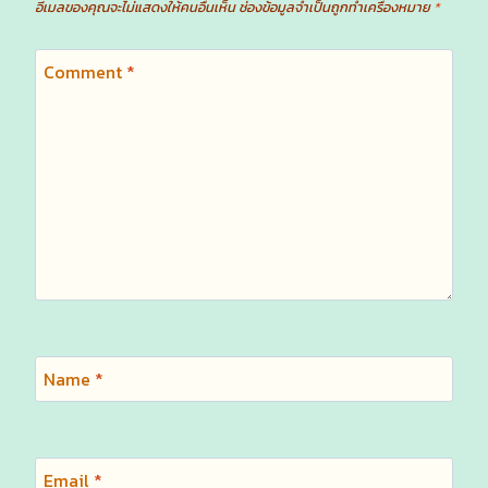
อีเมลของคุณจะไม่แสดงให้คนอื่นเห็น
ช่องข้อมูลจำเป็นถูกทำเครื่องหมาย
*
Comment
*
Name
*
Email
*