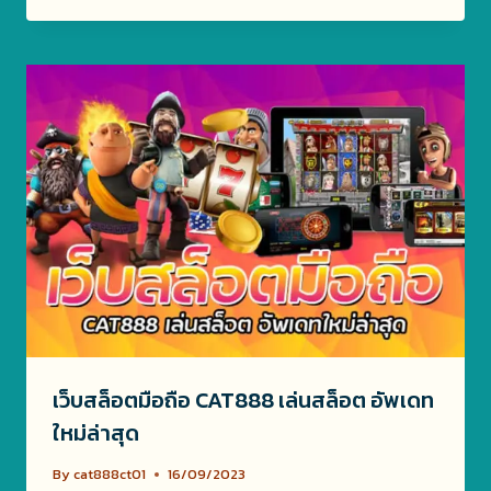
เว็บสล็อตมือถือ CAT888 เล่นสล็อต อัพเดท
ใหม่ล่าสุด
By
cat888ct01
16/09/2023