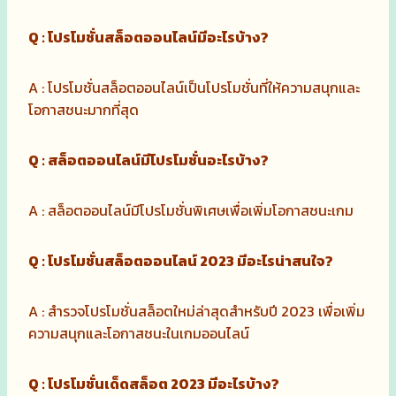
Q : โปรโมชั่นสล็อตออนไลน์มีอะไรบ้าง?
A : โปรโมชั่นสล็อตออนไลน์เป็นโปรโมชั่นที่ให้ความสนุกและ
โอกาสชนะมากที่สุด
Q : สล็อตออนไลน์มีโปรโมชั่นอะไรบ้าง?
A : สล็อตออนไลน์มีโปรโมชั่นพิเศษเพื่อเพิ่มโอกาสชนะเกม
Q : โปรโมชั่นสล็อตออนไลน์ 2023 มีอะไรน่าสนใจ?
A : สำรวจโปรโมชั่นสล็อตใหม่ล่าสุดสำหรับปี 2023 เพื่อเพิ่ม
ความสนุกและโอกาสชนะในเกมออนไลน์
Q : โปรโมชั่นเด็ดสล็อต 2023 มีอะไรบ้าง?