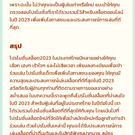
เพราะฉะนั้น ไม่ว่าคุณจะเป็นผู้เล่นเก่าหรือใหม่ แนะนำให้คุณ
ตรวจสอบโปรโมชั่นที่เราได้รวบรวมไว้สำหรับสล็อตออนไลน์
ในปี 2023 เพื่อเพิ่มโอกาสชนะและประสบการณ์การเล่นที่ดี
ที่สุด.
สรุป
โปรโมชั่นสล็อต2023 ในประเทศไทยมีหลายอย่างให้คุณ
เลือก เฮงๆ เร้าใจๆ และไม่เสียเวลา เพียงลงทะเบียนเพื่อเข้า
ร่วมเล่น โปรโมชั่นเด็ดเพื่อเพิ่มโอกาสชนะของคุณ ให้คุณมี
ความสุขและประสบการณ์เล่นสล็อตที่ดีที่สุดในปี 2023
สวัสดีครับผู้อ่านทุกท่านที่ติดตามรายการของเราอย่าง
สม่ำเสมอ ในบทความนี้เราจะพูดถึงโปรโมชั่นสล็อตที่น่าสนใจ
ในปี 2023 สำหรับผู้เล่นที่อยู่ในประเทศไทย ในปีต่อไปนี้ เรา
ได้รวบรวมโปรโมชั่นสล็อตที่ดีที่สุดให้กับคุณ โดยเน้นไปที่
โปรโมชั่นสล็อตใหม่ที่จัดให้เพื่อนำสมัครใหม่หรือลูกค้าเก่าเข้า
ร่วมเล่น ด้วยโปรโมชั่นเหล่านี้ คุณจะได้รับประสบการณ์การ
เล่นสล็อตที่น่าตื่นเต้นและรับสิทธิพิเศษมากมาย สมัคร