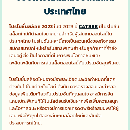
ประเทศไทย
โปรโมชั่นสล็อต 2023
ในปี 2023 นี้
CAT888
มีโปรโมชั่น
สล็อตใหม่ที่น่าสนใจมากมายสำหรับผู้เล่นเกมออนไลน์ใน
ประเทศไทย โปรโมชั่นเหล่านี้อาจเป็นส่วนหนึ่งของกิจกรรม
สมัครสมาชิกใหม่หรือรับสิทธิพิเศษสำหรับลูกค้าเก่าที่กำลัง
เล่นอยู่ ซึ่งเป็นโอกาสที่ดีในการเพิ่มโอกาสชนะและ
เพลิดเพลินกับการเล่นสล็อตออนไลน์กับโปรโมชั่นสุดพิเศษ.
โปรโมชั่นสล็อตใหม่อาจมีรายละเอียดและข้อกำหนดที่แตก
ต่างกันไปในแต่ละเว็บไซต์ ดังนั้น ควรตรวจสอบและสำรวจ
ข้อมูลเพิ่มเติมเกี่ยวกับโปรโมชั่นที่คุณสนใจ อาจมีการจัด
แคมเปญพิเศษที่ให้โบนัสต้อนรับเงินฝากเพื่อเพิ่มความสนุก
และโอกาสชนะ หรืออาจมีการแจกเครดิตฟรีหรือสปินฟรีให้ผู้
เล่น เพื่อให้คุณได้ลองเล่นเกมสล็อตใหม่และสัมผัส
ประสบการณ์ใหม่.