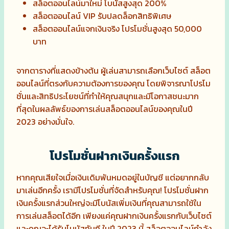
สล็อตออนไลน์มาใหม่ โบนัสสูงสุด 200%
สล็อตออนไลน์ VIP รับปลดล็อกสิทธิพิเศษ
สล็อตออนไลน์แจกเงินจริง โปรโมชั่นสูงสุด 50,000
บาท
จากตารางที่แสดงข้างต้น ผู้เล่นสามารถเลือกเว็บไซต์ สล็อต
ออนไลน์ที่ตรงกับความต้องการของคุณ โดยพิจารณาโปรโม
ชั่นและสิทธิประโยชน์ที่ทำให้คุณสนุกและมีโอกาสชนะมาก
ที่สุดในผลลัพธ์ของการเล่นสล็อตออนไลน์ของคุณในปี
2023 อย่างมั่นใจ.
โปรโมชั่นฝากเงินครั้งแรก
หากคุณเสียใจเมื่อเงินเดิมพันหมดอยู่ในบัญชี แต่อยากกลับ
มาเล่นอีกครั้ง เรามีโปรโมชั่นที่จัดสำหรับคุณ! โปรโมชั่นฝาก
เงินครั้งแรกส่วนใหญ่จะมีโบนัสเพิ่มเงินที่คุณสามารถใช้ใน
การเล่นสล็อตได้อีก เพียงแค่คุณฝากเงินครั้งแรกกับเว็บไซต์
และคุณจะได้รับโบนัสทันที ในปี 2023 นี้ สล็อตออนไลน์กำลัง