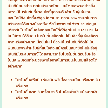
เป็นที่นิยมอย่างมากในประเทศไทย และโดยเฉพาะอย่างยิ่ง
เพราะมีโปรโมชั่นที่น่าสนใจที่สุดรองรับสำหรับผู้เล่นเกม
ออนไลน์ที่สนใจที่จะพิสูจน์ความสามารถของพวกเขาในการ
สร้างรายได้อย่างมืออาชีพ ดังนั้นพวกเราได้รวบรวมข้อมูล
เกี่ยวกับโปรโมชั่นสล็อตออนไลน์ที่ดีที่สุดในปี 2023 มาแบ่ง
ปันให้ท่านได้รับชม โปรโมชั่นสล็อตใหม่เป็นสิ่งที่ผู้เล่นสล็อต
คาดหวังอย่างมากเมื่อขึ้นใหม่ ซึ่งจะมีโปรโมชั่นที่จัดให้เป็น
พิเศษเฉพาะสำหรับผู้ที่สนใจที่จะสมัครเป็นสมาชิกใหม่หรือผู้
เล่นที่มีประสบการณ์ โดยสามารถรับโปรโมชั่นต้อนรับหรือ
โบนัสเพิ่มเติมที่จะช่วยเพิ่มโอกาสในการชนะในเกมสล็อตได้
อย่างมาก.
โปรโมชั่นฟรีสปิน รับสปินฟรีเมื่อลงทะเบียนหรือฝากเงิน
ครั้งแรก
โปรโมชั่นฝากเงินครั้งแรก รับโบนัสเพิ่มเงินเมื่อฝากเงิน
ครั้งแรก